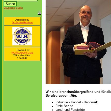
Erweiterte Suche
Designed by
Dr. Achim Reichert
Powered by
WORLDSOFT-CMS
W.I.N.-Zertifikat:
1-5-6247
Wir sind branchenübergreifend und für all
Berufsgruppen tätig:
Industrie · Handel · Handwerk
Freie Berufe
Land- und Forstwirte