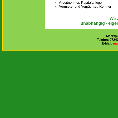
Arbeitnehmer, Kapitalanleger
Vermieter und Verpächter, Rentner
Wir 
unabhängig - eigen
Marktpl
Telefon: 0724
E-Mail:
mai