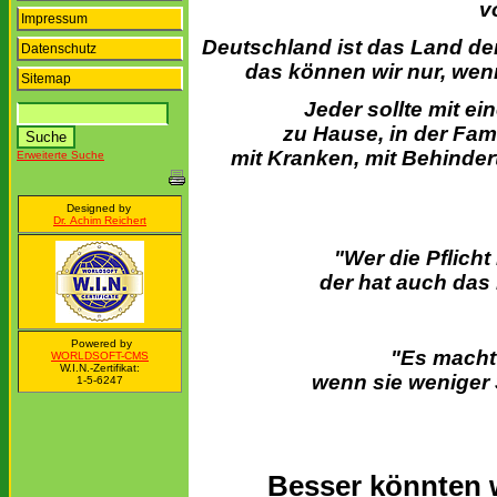
v
Impressum
Deutschland ist das Land der
Datenschutz
das können wir nur, wenn
Sitemap
Jeder sollte mit ei
zu Hause, in der Fami
mit Kranken, mit Behinder
Erweiterte Suche
Designed by
Dr. Achim Reichert
"Wer die Pflicht
der hat auch das 
Powered by
"Es macht 
WORLDSOFT-CMS
W.I.N.-Zertifikat:
wenn sie weniger
1-5-6247
Besser könnten w