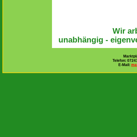
Wir ar
unabhängig - eigenve
Marktpl
Telefon: 0724
E-Mail:
mai