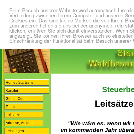
Beim Besuch unserer Website wird automatisch Ihre der
Verbindung zwischen Ihrem Computer und unseren Serve
Cookies ein. Das sind kleine Marker, die von Ihrem Br
zum anderen helfen sie uns bei der anonymen, rein sta
klicken, erklären Sie sich damit einverstanden. Wenn S
angezeigt. Sie können Ihren Browser auch so einstellen
Einschränkung der Funktionalität beim Besuch unserer 
Home / Startseite
Steuerb
Kanzlei
Günter Oden
Leitsätze
Team
Leitsätze
"Wie wäre es, wenn wir 
Adresse, Anfahrt
im kommenden Jahr überall
Leistungen