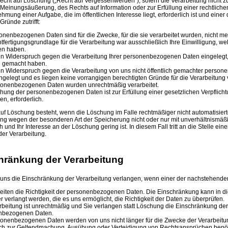
echt auf Löschung („Recht auf Vergessenwerden“), sofern die Verarbeitung nicht 
 Meinungsäußerung, des Rechts auf Information oder zur Erfüllung einer rechtliche
mung einer Aufgabe, die im öffentlichen Interesse liegt, erforderlich ist und einer 
ründe zutrifft:
onenbezogenen Daten sind für die Zwecke, für die sie verarbeitet wurden, nicht m
tfertigungsgrundlage für die Verarbeitung war ausschließlich Ihre Einwilligung, we
en haben.
n Widerspruch gegen die Verarbeitung Ihrer personenbezogenen Daten eingelegt, 
ch gemacht haben.
n Widerspruch gegen die Verarbeitung von uns nicht öffentlich gemachter perso
ngelegt und es liegen keine vorrangigen berechtigten Gründe für die Verarbeitung 
sonenbezogenen Daten wurden unrechtmäßig verarbeitet.
hung der personenbezogenen Daten ist zur Erfüllung einer gesetzlichen Verpflichtu
en, erforderlich.
uf Löschung besteht, wenn die Löschung im Falle rechtmäßiger nicht automatisiert
ng wegen der besonderen Art der Speicherung nicht oder nur mit unverhältnismä
und Ihr Interesse an der Löschung gering ist. In diesem Fall tritt an die Stelle ein
er Verarbeitung.
hränkung der Verarbeitung
uns die Einschränkung der Verarbeitung verlangen, wenn einer der nachstehenden 
reiten die Richtigkeit der personenbezogenen Daten. Die Einschränkung kann in di
r verlangt werden, die es uns ermöglicht, die Richtigkeit der Daten zu überprüfen.
rbeitung ist unrechtmäßig und Sie verlangen statt Löschung die Einschränkung der
nbezogenen Daten.
sonenbezogenen Daten werden von uns nicht länger für die Zwecke der Verarbeitun
ch zur Geltendmachung, Ausübung oder Verteidigung von Rechtsansprüchen benö