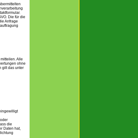
übermittelten
nverarbeitung
aktformular.
GVO. Die für die
ie Anfrage
eauftragung
itteilen. Alle
Bewertungen ohne
ilt das unter
ingewilligt
 oder
ass die
r Daten hat,
lichtung