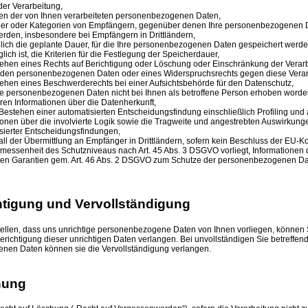
er Verarbeitung,
en der von Ihnen verarbeiteten personenbezogenen Daten,
er oder Kategorien von Empfängern, gegenüber denen Ihre personenbezogenen D
erden, insbesondere bei Empfängern in Drittländern,
glich die geplante Dauer, für die Ihre personenbezogenen Daten gespeichert werden 
lich ist, die Kriterien für die Festlegung der Speicherdauer,
ehen eines Rechts auf Berichtigung oder Löschung oder Einschränkung der Verarb
nden personenbezogenen Daten oder eines Widerspruchsrechts gegen diese Verar
ehen eines Beschwerderechts bei einer Aufsichtsbehörde für den Datenschutz,
ie personenbezogenen Daten nicht bei Ihnen als betroffene Person erhoben worden
ren Informationen über die Datenherkunft,
 Bestehen einer automatisierten Entscheidungsfindung einschließlich Profiling und
ionen über die involvierte Logik sowie die Tragweite und angestrebten Auswirkung
sierter Entscheidungsfindungen,
Fall der Übermittlung an Empfänger in Drittländern, sofern kein Beschluss der EU-
messenheit des Schutzniveaus nach Art. 45 Abs. 3 DSGVO vorliegt, Informationen 
ten Garantien gem. Art. 46 Abs. 2 DSGVO zum Schutze der personenbezogenen D
htigung und Vervollständigung
stellen, dass uns unrichtige personenbezogene Daten von Ihnen vorliegen, können 
erichtigung dieser unrichtigen Daten verlangen. Bei unvollständigen Sie betreffen
nen Daten können sie die Vervollständigung verlangen.
hung