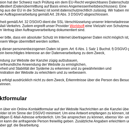
ion hat der Schweiz nach Prüfung ein dem EU-Recht vergleichbares Datenschut
ttestiert (Datenübermittlung auf Basis eines Angemessenheitsbeschlusses). Eine
ng aus der EU in die Schweiz ist somit datenschutzrechtlich zulässig. Wir haben mi
ber Auftragsverarbeitung gemäß Art. 28 Abs. 3 DSGVO abgeschlossen.
heit gemäß Art. 32 DSGVO dient die SSL-Verschlüsselung unserer Internetadress
ail-Verkehrs. Zudem ergreift unser Provider
Worldsoft
eine Vielzahl von Schutzma
m Vertrag über Auftragsverarbeitung dokumentiert sind.
r bitte, dass ein absoluter Schutz im Internet übertragener Daten nicht möglich ist
iesem Wege übermittelt werden sollten.
g dieser personenbezogenen Daten ist gem. Art. 6 Abs. 1 Satz 1 Buchst. f) DSGVO ge
 ein berechtigtes Interesse an der Datenverarbeitung zu dem Zweck,
indung zur Website der Kanzlei zügig aufzubauen,
zerfreundliche Anwendung der Website zu ermöglichen,
erheit und Stabilität der Systeme zu erkennen und zu gewährleisten und
nistration der Website zu erleichtern und zu verbessern.
g erfolgt ausdrücklich nicht zu dem Zweck, Erkenntnisse über die Person des Besu
winnen.
ktformular
 über ein Online-Kontaktformular auf der Website Nachrichten an die Kanzlei über
tfelder ist im Sinne der DSGVO minimiert. Um eine Antwort empfangen zu können, is
ltigen E-Mail-Adresse erforderlich. Um Sie ansprechen zu können, ebenso Vor- u
n kann die anfragende Person freiwillig geben. Zusätzliche Angaben erleichtern 
ber ggf. die Bearbeitung.