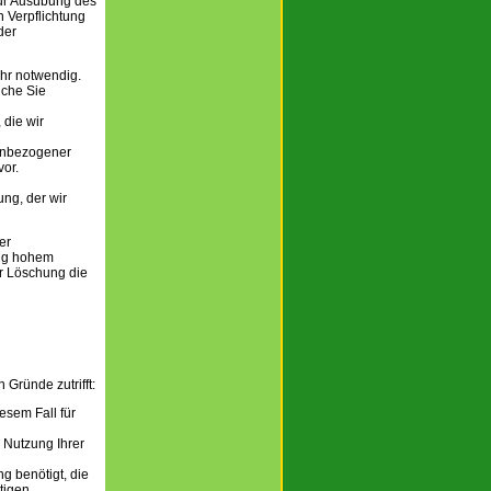
zur Ausübung des
n Verpflichtung
der
ehr notwendig.
lche Sie
die wir
nenbezogener
vor.
ng, der wir
er
ßig hohem
er Löschung die
Gründe zutrifft:
esem Fall für
 Nutzung Ihrer
g benötigt, die
tigen.