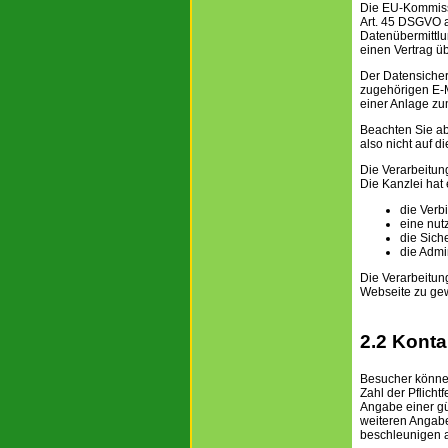
Die EU-Kommiss
Art. 45 DSGVO a
Datenübermittlu
einen Vertrag ü
Der Datensicher
zugehörigen E-M
einer Anlage zu
Beachten Sie abe
also nicht auf d
Die Verarbeitun
Die Kanzlei hat
die Verb
eine nut
die Sich
die Admi
Die Verarbeitun
Webseite zu ge
2.2 Konta
Besucher können
Zahl der Pflich
Angabe einer gü
weiteren Angabe
beschleunigen a