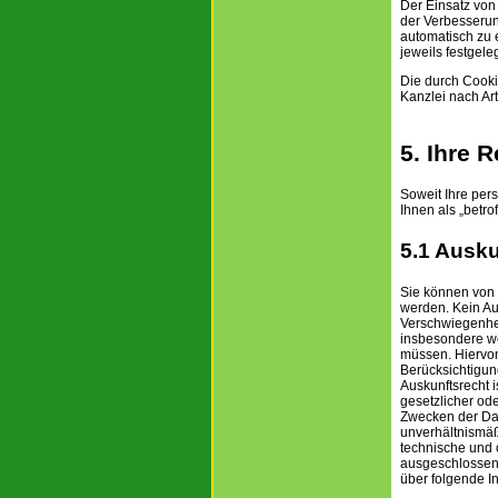
Der Einsatz von
der Verbesserun
automatisch zu 
jeweils festgel
Die durch Cooki
Kanzlei nach Art
5. Ihre 
Soweit Ihre per
Ihnen als „betr
5.1 Ausku
Sie können von 
werden. Kein Au
Verschwiegenhei
insbesondere we
müssen. Hiervon
Berücksichtigu
Auskunftsrecht 
gesetzlicher od
Zwecken der Dat
unverhältnismä
technische und 
ausgeschlossen 
über folgende I