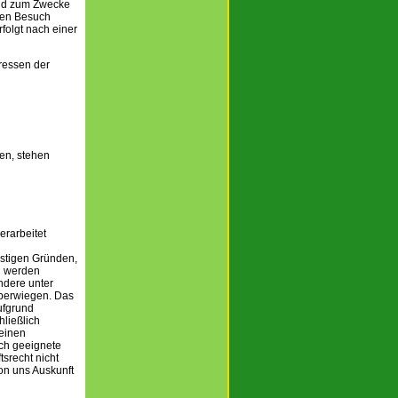
und zum Zwecke
ten Besuch
folgt nach einer
eressen der
en, stehen
erarbeitet
nstigen Gründen,
n werden
ndere unter
berwiegen. Das
ufgrund
ließlich
 einen
ch geeignete
srecht nicht
on uns Auskunft