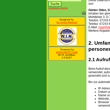
Diese Datenschu
von:
Erweiterte Suche
Günter Oden, S
Inhaber der gle
Marktplatz 3, 
Designed by
Telefon: 07243
Dr. Achim Reichert
Telefax: 07243
E-Mail:
mail@st
Weitere Angabe
2. Umfan
persone
Powered by
WORLDSOFT-CMS
W.I.N.-Zertifikat:
1-5-6247
2.1 Aufru
Beim Aufruf die
verwendet, auto
gesendet und zu
Bis zur automa
IP-Adres
Datum un
Name un
Website,
Browser
verwende