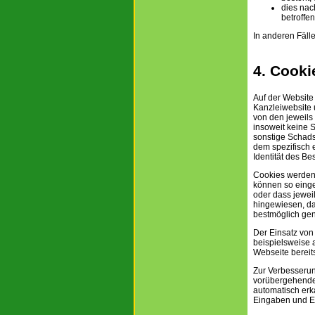
dies nac
betroffen
In anderen Fäll
4. Cooki
Auf der Website
Kanzleiwebsite
von den jeweils
insoweit keine 
sonstige Schads
dem spezifisch 
Identität des Be
Cookies werden 
können so einge
oder dass jeweil
hingewiesen, da
bestmöglich ge
Der Einsatz von
beispielsweise 
Webseite bereit
Zur Verbesserun
vorübergehenden
automatisch erk
Eingaben und E