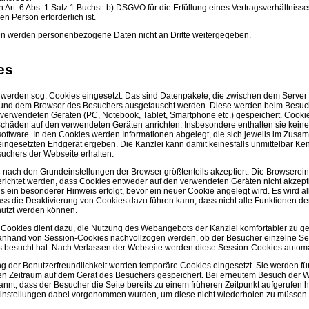
h Art. 6 Abs. 1 Satz 1 Buchst. b) DSGVO für die Erfüllung eines Vertragsverhältnisse
en Person erforderlich ist.
en werden personenbezogene Daten nicht an Dritte weitergegeben.
es
 werden sog. Cookies eingesetzt. Das sind Datenpakete, die zwischen dem Server
 und dem Browser des Besuchers ausgetauscht werden. Diese werden beim Besuc
 verwendeten Geräten (PC, Notebook, Tablet, Smartphone etc.) gespeichert. Cook
Schäden auf den verwendeten Geräten anrichten. Insbesondere enthalten sie keine
oftware. In den Cookies werden Informationen abgelegt, die sich jeweils im Zus
eingesetzten Endgerät ergeben. Die Kanzlei kann damit keinesfalls unmittelbar Ken
suchers der Webseite erhalten.
nach den Grundeinstellungen der Browser größtenteils akzeptiert. Die Browserein
richtet werden, dass Cookies entweder auf den verwendeten Geräten nicht akzept
s ein besonderer Hinweis erfolgt, bevor ein neuer Cookie angelegt wird. Es wird al
ss die Deaktivierung von Cookies dazu führen kann, dass nicht alle Funktionen d
nutzt werden können.
 Cookies dient dazu, die Nutzung des Webangebots der Kanzlei komfortabler zu ge
anhand von Session-Cookies nachvollzogen werden, ob der Besucher einzelne Se
s besucht hat. Nach Verlassen der Webseite werden diese Session-Cookies automa
g der Benutzerfreundlichkeit werden temporäre Cookies eingesetzt. Sie werden fü
 Zeitraum auf dem Gerät des Besuchers gespeichert. Bei erneutem Besuch der W
annt, dass der Besucher die Seite bereits zu einem früheren Zeitpunkt aufgerufen 
instellungen dabei vorgenommen wurden, um diese nicht wiederholen zu müssen.