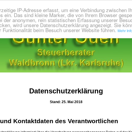
rzeitige IP-Adresse erfasst, um eine Verbindung zwischen 
es ein. Das sind kleine Marker, die von Ihrem Browser gesp
ei der anonymen, rein statistischen Erfassung unserer Besu
icken, wird unsere Datenschutzerklärung angezeigt. Sie kön
r Funktionalität beim Besuch unserer Website führen.
Mehr Inf
Datenschutzerklärung
Stand: 25. Mai 2018
und Kontaktdaten des Verantwortlichen