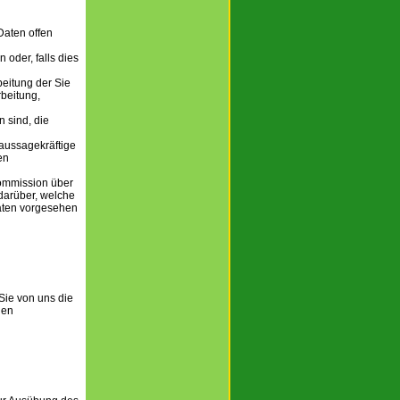
aten offen
oder, falls dies
eitung der Sie
beitung,
 sind, die
 aussagekräftige
en
Kommission über
darüber, welche
aten vorgesehen
Sie von uns die
den