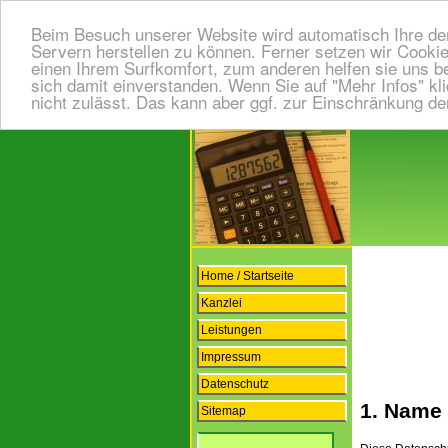
Beim Besuch unserer Website wird automatisch Ihre de
Servern herstellen zu können. Ferner setzen wir Cooki
einen Ihrem Surfkomfort, zum anderen helfen sie uns b
sich damit einverstanden. Wenn Sie auf "Mehr Infos" kl
nicht zulässt. Das kann aber ggf. zur Einschränkung de
Home / Startseite
Kanzlei
Leistungen
Impressum
Datenschutz
1. Name 
Sitemap