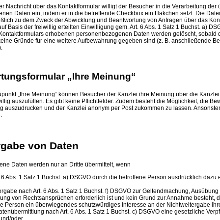
 Nachricht über das Kontaktformular willigt der Besucher in die Verarbeitung der 
en Daten ein, indem er in die betreffende Checkbox ein Häkchen setzt. Die Date
ießlich zu dem Zweck der Abwicklung und Beantwortung von Anfragen über das Kont
uf Basis der freiwillig erteilten Einwilligung gem. Art. 6 Abs. 1 Satz 1 Buchst. a) DS
Kontaktformulars erhobenen personenbezogenen Daten werden gelöscht, sobald d
d keine Gründe für eine weitere Aufbewahrung gegeben sind (z. B. anschließende B
.
rtungsformular „Ihre Meinung“
unkt „Ihre Meinung“ können Besucher der Kanzlei ihre Meinung über die Kanzlei m
willig auszufüllen. Es gibt keine Pflichtfelder. Zudem besteht die Möglichkeit, die 
auszudrucken und der Kanzlei anonym per Post zukommen zu lassen. Ansonsten g
.
rgabe von Daten
e Daten werden nur an Dritte übermittelt, wenn
. 6 Abs. 1 Satz 1 Buchst. a) DSGVO durch die betroffene Person ausdrücklich dazu e
ergabe nach Art. 6 Abs. 1 Satz 1 Buchst. f) DSGVO zur Geltendmachung, Ausübung
gung von Rechtsansprüchen erforderlich ist und kein Grund zur Annahme besteht, d
ne Person ein überwiegendes schutzwürdiges Interesse an der Nichtweitergabe ihre
Datenübermittlung nach Art. 6 Abs. 1 Satz 1 Buchst. c) DSGVO eine gesetzliche Verpf
 und/oder