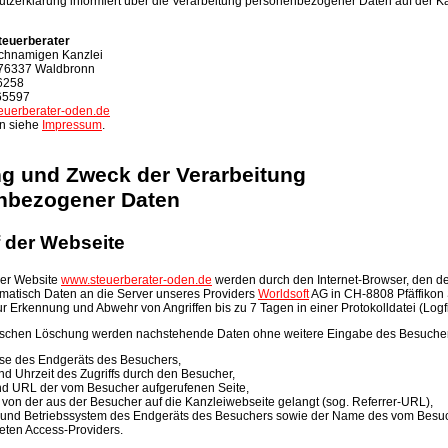
tzerklärung informiert über die Verarbeitung personenbezogener Daten auf der K
teuerberater
ichnamigen Kanzlei
D-76337 Waldbronn
 6258
 65597
euerberater-oden.de
n siehe
Impressum
.
g und Zweck der Verarbeitung
nbezogener Daten
f der Webseite
ser Website
www.steuerberater-oden.de
werden durch den Internet-Browser, den d
matisch Daten an die Server unseres Providers
Worldsoft
AG in CH-8808 Pfäffikon
r Erkennung und Abwehr von Angriffen bis zu 7 Tagen in einer Protokolldatei (Logfi
tischen Löschung werden nachstehende Daten ohne weitere Eingabe des Besucher
se des Endgeräts des Besuchers,
d Uhrzeit des Zugriffs durch den Besucher,
d URL der vom Besucher aufgerufenen Seite,
 von der aus der Besucher auf die Kanzleiwebseite gelangt (sog. Referrer-URL),
 und Betriebssystem des Endgeräts des Besuchers sowie der Name des vom Besu
ten Access-Providers.