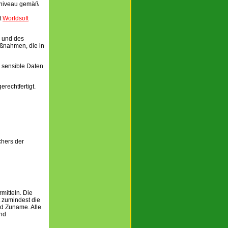
zniveau gemäß
t
Worldsoft
e und des
ßnahmen, die in
, sensible Daten
rechtfertigt.
chers der
mitteln. Die
t zumindest die
nd Zuname. Alle
und