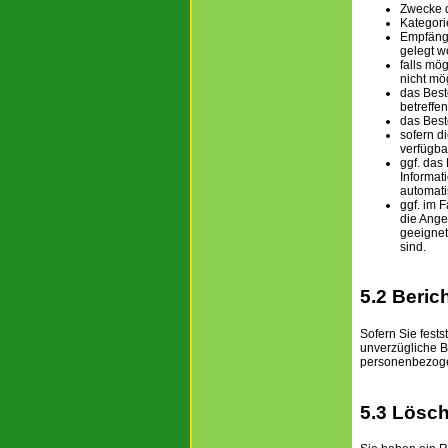
Zwecke d
Kategori
Empfäng
gelegt w
falls mö
nicht mög
das Best
betreffe
das Best
sofern d
verfügba
ggf. das
Informat
automati
ggf. im 
die Ange
geeigne
sind.
5.2 Beric
Sofern Sie fest
unverzügliche B
personenbezoge
5.3 Lösc