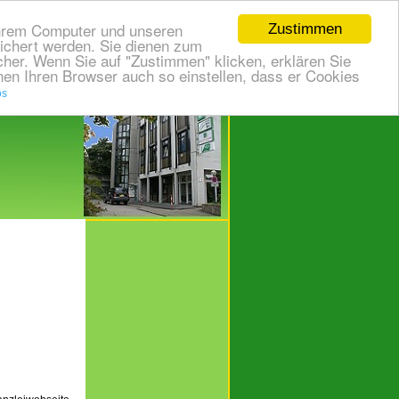
Ihrem Computer und unseren
Zustimmen
eichert werden. Sie dienen zum
cher. Wenn Sie auf "Zustimmen" klicken, erklären Sie
nen Ihren Browser auch so einstellen, dass er Cookies
os