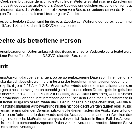
 Cookies erfolgt außerdem, um die Aufrufe der Website zu statistischen Zwecken 
g des Angebotes zu analysieren. Diese Cookies ermöglichen es, bei einem erneu
erkennen, dass die Webseite bereits zuvor vom Besucher aufgerufen wurde. Hier er
egten Zeit eine automatische Löschung der Cookies.
es verarbeiteten Daten sind für die o. g. Zwecke zur Wahrung der berechtigten Int
. 6 Abs. 1 Satz 1 Buchst. f) DSGVO gerechtfertigt.
Rechte als betroffene Person
sonenbezogenen Daten anlässlich des Besuchs unserer Webseite verarbeitet werd
offene Person“ im Sinne der DSGVO folgende Rechte zu:
nft
uns Auskunft darüber verlangen, ob personenbezogene Daten von Ihnen bei uns v
skunftsrecht besteht, wenn die Erteilung der begehrten Informationen gegen die
tspflicht gem. § 57 Abs. 1 StBerG verstoßen würde oder die Informationen aus so
gen eines überwiegenden berechtigten Interesses eines Dritten, geheim gehalte
 abweichend kann eine Pflicht zur Erteilung der Auskunft bestehen, wenn insbeso
ng drohender Schäden Ihre Interessen gegenüber dem Geheimhaltungsinteresse ü
ist ferner ausgeschlossen, wenn die Daten nur deshalb gespeichert sind, weil sie a
er satzungsmäßiger Aufbewahrungsfristen nicht gelöscht werden dürfen oder aussch
ensicherung oder der Datenschutzkontrolle dienen, sofern die Auskunftserteilung
ßig hohen Aufwand erfordern würde und die Verarbeitung zu anderen Zwecken dur
organisatorische Maßnahmen ausgeschlossen ist. Sofern in Ihrem Fall das Auskunft
ist und Ihre personenbezogenen Daten von uns verarbeitet werden, können Sie v
nformationen verlangen: