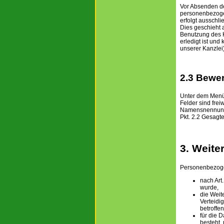
Vor Absenden der
personenbezogen
erfolgt ausschl
Dies geschieht a
Benutzung des 
erledigt ist un
unserer Kanzlei)
2.3 Bewe
Unter dem Menüp
Felder sind frei
Namensnennung 
Pkt. 2.2 Gesagte
3. Weite
Personenbezogen
nach Art
wurde,
die Weit
Verteidi
betroffe
für die 
besteht,