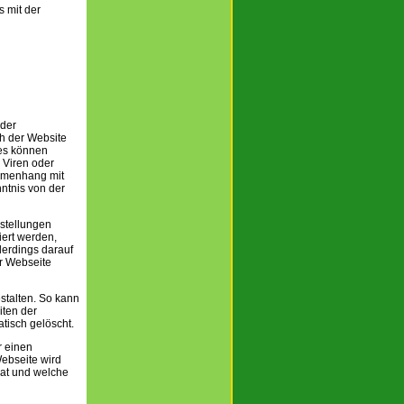
s mit der
 der
h der Website
ies können
 Viren oder
ammenhang mit
ntnis von der
stellungen
iert werden,
lerdings darauf
er Webseite
stalten. So kann
iten der
tisch gelöscht.
r einen
ebseite wird
hat und welche