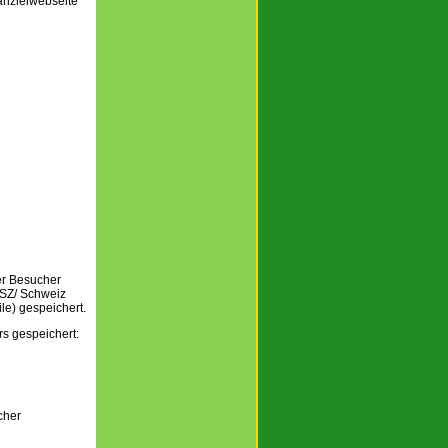
anzleiwebseite
er Besucher
 SZ/ Schweiz
le) gespeichert.
s gespeichert:
cher