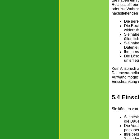
Sie haben ein R
Rechts auf freie
oder zur Wahrneh
nachstehenden G
Die pers
Die Rech
widerruf
Sie habe
öffentli
Sie habe
Daten ei
Ihre per
Die Lösc
unterlieg
Kein Anspruch a
Datenverarbeitu
Aufwand möglich 
Einschränkung d
5.4 Einsc
Sie können von 
Sie best
die Daue
Die Vera
persone
Ihre per
Sie jedo